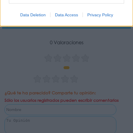
Opiniones San Martín de Valdeiglesias | La San
Data Deletion
Data Access
Privacy Policy
Silvestre Pinche 2025 prepara una jornada deportiva
para todas las edades
0 Valoraciones
¿Qué te ha parecido? Comparte tu opinión:
Sólo los usuarios registrados pueden escribir comentarios