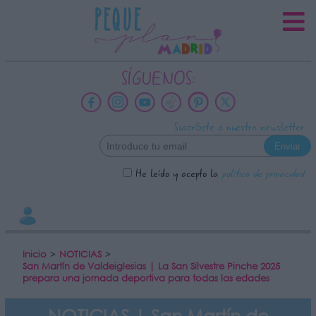
INFORMACION SOBRE LA PROTECCIÓN
DE TUS DATOS
Responsable:
SÍGUENOS:
Finalidad:
Datos tratados:
Suscríbete a nuestra newsletter
Legitimación:
Destinatarios:
He leído y acepto la
política de privacidad
Derechos:
link
Información adicional
link
Inicio
>
NOTICIAS
>
San Martín de Valdeiglesias | La San Silvestre Pinche 2025
prepara una jornada deportiva para todas las edades
NOTICIAS | San Martín de