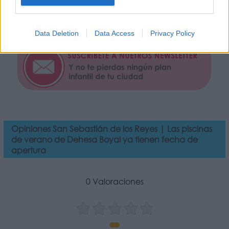
Data Deletion
Data Access
Privacy Policy
Opiniones San Sebastián de los Reyes | Las piscinas
de verano de Dehesa Boyal ya tienen fecha de
apertura
0 Valoraciones