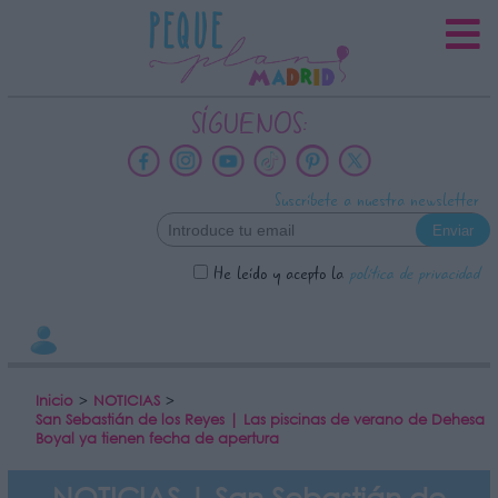
INFORMACION SOBRE LA
PROTECCIÓN DE TUS DATOS
Responsable:
SÍGUENOS:
Finalidad:
Datos tratados:
Suscríbete a nuestra newsletter
Legitimación:
Destinatarios:
He leído y acepto la
política de privacidad
Derechos:
link
Información adicional
link
Inicio
>
NOTICIAS
>
San Sebastián de los Reyes | Las piscinas de verano de Dehesa
Boyal ya tienen fecha de apertura
NOTICIAS | San Sebastián de