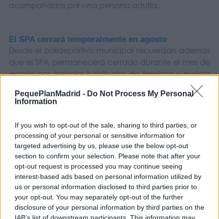
acompañados por una persona adulta.
El SPA cerrará temporalmente en agosto
Desde el polideportivo municipal recuerdan además
que el SPA permanecerá cerrado durante el mes de
agosto por trabajos habituales de limpieza y mejora
de las instalaciones.
PequePlanMadrid -
Do Not Process My Personal
Information
Toda la información actualizada sobre tarifas, abonos
If you wish to opt-out of the sale, sharing to third parties, or
y funcionamiento de las piscinas puede consultarse a
processing of your personal or sensitive information for
través de la web de Sanse Deporte.
targeted advertising by us, please use the below opt-out
section to confirm your selection. Please note that after your
opt-out request is processed you may continue seeing
interest-based ads based on personal information utilized by
us or personal information disclosed to third parties prior to
your opt-out. You may separately opt-out of the further
disclosure of your personal information by third parties on the
IAB’s list of downstream participants. This information may