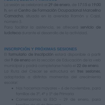
La sesión se celebrará el
29 de enero
, de
17:15 a 19:00
h
, en el
Centro de Formación Ocupacional Marcelino
Camacho
, situado en la avenida Ramón y Cajal,
número 5.
Para facilitar la asistencia, se ofrecerá
servicio de
ludoteca
durante el desarrollo de la actividad.
INSCRIPCIÓN Y PRÓXIMAS SESIONES
El
formulario de inscripción
estará disponible a partir
del
9 de enero
en la sección de Educación de la web
municipal y podrá completarse hasta el
22 de enero
.
La Ruta del Crecer se estructura en
tres sesiones
,
adaptadas a distintos momentos del crecimiento
escolar:
Nos hacemos mayores – 6 de noviembre, para
familias de 3º, 4º y 5º de Primaria
Comenzamos la ESO – 29 de enero, para
familias de 6º de Primaria