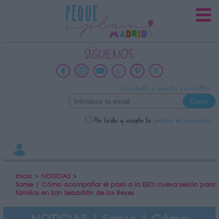
INFORMACION SOBRE LA
PROTECCIÓN DE TUS DATOS
Responsable:
SÍGUENOS:
Finalidad:
Datos tratados:
Suscríbete a nuestra newsletter
Legitimación:
Destinatarios:
He leído y acepto la
política de privacidad
Derechos:
link
Información adicional
link
Inicio
>
NOTICIAS
>
Sanse | Cómo acompañar el paso a la ESO: nueva sesión para
familias en San Sebastián de los Reyes
NOTICIAS | Sanse | Cómo