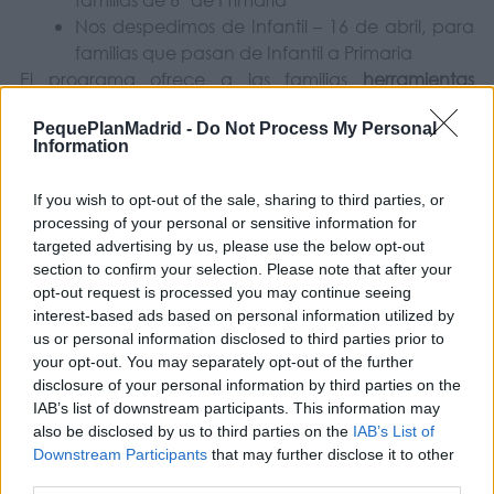
Nos despedimos de Infantil – 16 de abril, para
familias que pasan de Infantil a Primaria
El programa ofrece a las familias
herramientas
educativas y estrategias prácticas
para afrontar los
PequePlanMadrid -
Do Not Process My Personal
retos cotidianos del crecimiento de sus hijos e hijas de
Information
forma consciente y saludable.
If you wish to opt-out of the sale, sharing to third parties, or
processing of your personal or sensitive information for
targeted advertising by us, please use the below opt-out
section to confirm your selection. Please note that after your
opt-out request is processed you may continue seeing
interest-based ads based on personal information utilized by
us or personal information disclosed to third parties prior to
your opt-out. You may separately opt-out of the further
disclosure of your personal information by third parties on the
IAB’s list of downstream participants. This information may
also be disclosed by us to third parties on the
IAB’s List of
Downstream Participants
that may further disclose it to other
third parties.