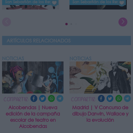
San Sebastián de los Reyes
San Sebastián de los Reyes
ARTÍCULOS RELACIONADOS
NOTICIAS
NOTICIAS
COMPARTIR:
COMPARTIR:
Alcobendas | Nueva
Madrid | V Concurso de
edición de la campaña
dibujo Darwin, Wallace y
escolar de teatro en
la evolución
Alcobendas