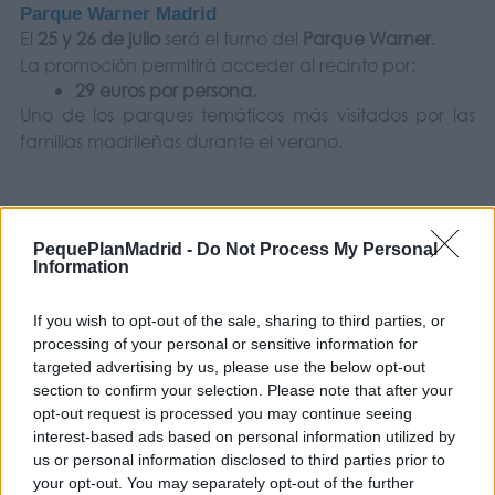
Parque Warner Madrid
El
25 y 26 de julio
será el turno del
Parque Warner
.
La promoción permitirá acceder al recinto por:
29 euros por persona.
Uno de los parques temáticos más visitados por las
familias madrileñas durante el verano.
PequePlanMadrid -
Do Not Process My Personal
Information
Aquópolis Villanueva de la Cañada
Para quienes prefieran combatir el calor en el agua,
If you wish to opt-out of the sale, sharing to third parties, or
la cita será el
1 y 2 de agosto
en
Aquópolis
.
processing of your personal or sensitive information for
Entrada promocional:
23,90 euros.
targeted advertising by us, please use the below opt-out
Una opción ideal para disfrutar de toboganes,
section to confirm your selection. Please note that after your
piscinas y zonas acuáticas durante toda la jornada.
opt-out request is processed you may continue seeing
interest-based ads based on personal information utilized by
us or personal information disclosed to third parties prior to
your opt-out. You may separately opt-out of the further