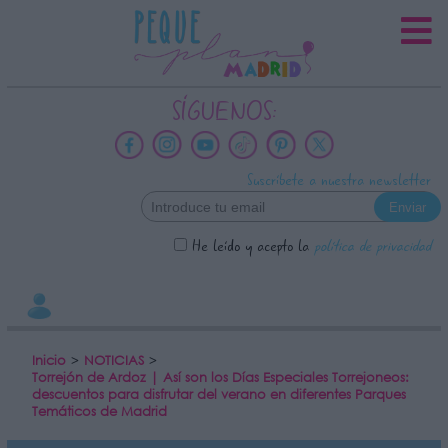
INFORMACION SOBRE LA
PROTECCIÓN DE TUS DATOS
Responsable:
SÍGUENOS:
Finalidad:
Datos tratados:
Suscríbete a nuestra newsletter
Legitimación:
Destinatarios:
He leído y acepto la
política de privacidad
Derechos:
link
Información adicional
link
Inicio
>
NOTICIAS
>
Torrejón de Ardoz | Así son los Días Especiales Torrejoneos:
descuentos para disfrutar del verano en diferentes Parques
Temáticos de Madrid