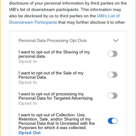
disclosure of your personal information by third parties on the
IAB’s list of downstream participants. This information may
Safari Madrid
also be disclosed by us to third parties on the
IAB’s List of
La campaña concluirá los días
3 y 9 de agosto
con
Downstream Participants
that may further disclose it to other
una visita a
Safari Madrid
.
third parties.
Las tarifas promocionales serán:
Personal Data Processing Opt Outs
Niños de 3 a 10 años:
12 euros.
Mayores de 11 años:
15 euros.
I want to opt-out of the Sharing of my
Menores de 3 años:
gratuito.
personal data.
La visita permite recorrer el parque y observar
Opted In
diferentes especies animales en semilibertad.
I want to opt-out of the Sale of my
Personal Data.
Opted In
I want to opt-out of processing my
Personal Data for Targeted Advertising.
Opted In
Condiciones generales de las promociones
Las ofertas de los
Días Especiales Torrejoneos
cuentan
I want to opt-out of Collection, Use,
Retention, Sale, and/or Sharing of my
con algunas condiciones que conviene tener en
Personal Data that Is Unrelated with the
cuenta:
Purposes for which it was collected.
Opted Out
Las promociones son válidas únicamente en las