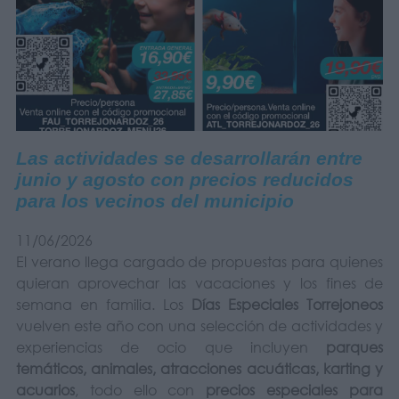
Las actividades se desarrollarán entre
junio y agosto con precios reducidos
para los vecinos del municipio
11/06/2026
El verano llega cargado de propuestas para quienes
quieran aprovechar las vacaciones y los fines de
semana en familia. Los
Días Especiales Torrejoneos
vuelven este año con una selección de actividades y
experiencias de ocio que incluyen
parques
temáticos, animales, atracciones acuáticas, karting y
acuarios
, todo ello con
precios especiales para