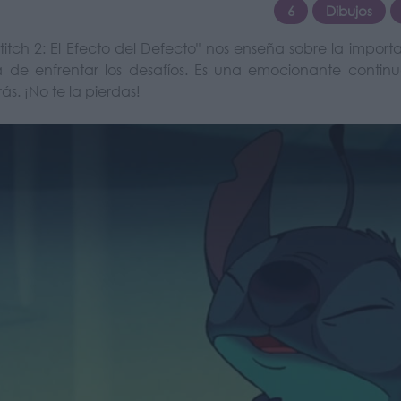
6
Dibujos
 Stitch 2: El Efecto del Defecto" nos enseña sobre la impor
a de enfrentar los desafíos. Es una emocionante continu
rás. ¡No te la pierdas!