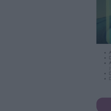
A
D
A
(
D
D