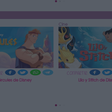
Cine
R:
COMPARTIR:
rcules de Disney
Lilo y Stitch de Di