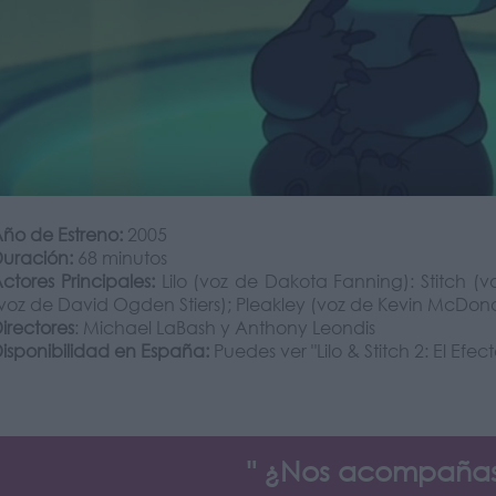
ño de Estreno:
2005
uración:
68 minutos
ctores Principales:
Lilo (voz de Dakota Fanning): Stitch (v
voz de David Ogden Stiers); Pleakley (voz de Kevin McDon
irectores
: Michael LaBash y Anthony Leondis
isponibilidad en España:
Puedes ver "Lilo & Stitch 2: El Efe
" ¿Nos acompañas