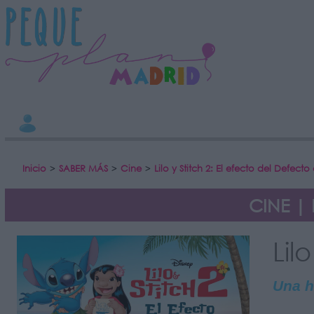
INFORMACION SOBRE LA PROTECCIÓN DE TUS DATOS
Responsable:
Finalidad:
Datos tratados:
Legitimación:
Destinatarios:
Derechos:
Información adicional
link
Inicio
>
SABER MÁS
>
Cine
>
Lilo y Stitch 2: El efecto del Defecto
CINE | L
Lil
Una h