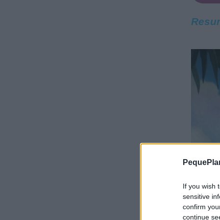
Resu
PequePla
If you wish 
sensitive in
confirm you
continue se