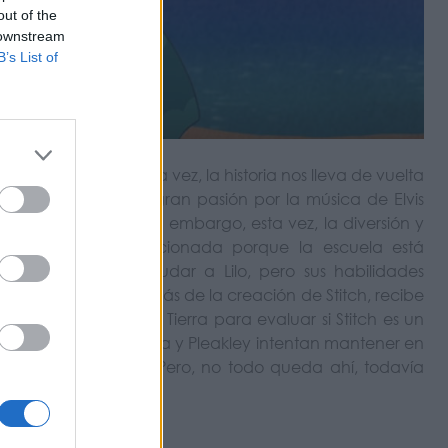
out of the
 downstream
B’s List of
 Lilo y Stitch! Esta vez, la historia nos lleva de vuelta
ña especial con una gran pasión por la música de Elvis
nético alienígena. Sin embargo, esta vez, la diversión y
lo se encuentra emocionada porque la escuela está
 ayudar, intenta ayudar a Lilo, pero sus habilidades
Jumba, el genio detrás de la creación de Stitch, recibe
. Ella ha venido a la Tierra para evaluar si Stitch es un
o, a su planeta. Jumba y Pleakley intentan mantener en
 a su querido amigo. Pero, no todo queda ahí, todavía
cionarse todo?