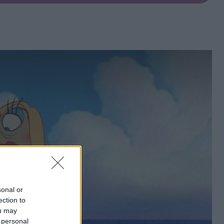
sonal or
ection to
ou may
 personal