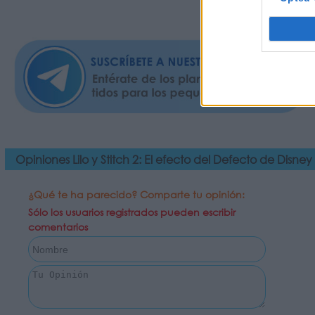
Si no h
Opiniones Lilo y Stitch 2: El efecto del Defecto de Disney
¿Qué te ha parecido? Comparte tu opinión:
Sólo los usuarios registrados pueden escribir
comentarios