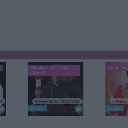
Diabluras con David
Va de Ma
ASecAS
26
Próxima fecha: 07/08/2026
Próxima 
Madrid
Madrid