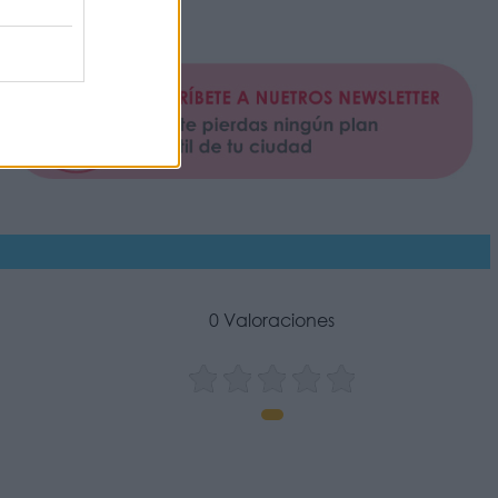
men aquí
0 Valoraciones