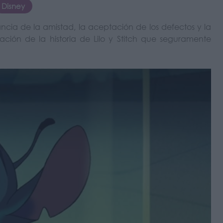
Disney
tancia de la amistad, la aceptación de los defectos y la
ación de la historia de Lilo y Stitch que seguramente