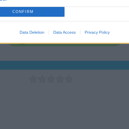
as visto la primera parque de Lilo y Stich Puede ver el resu
CONFIRM
Data Deletion
Data Access
Privacy Policy