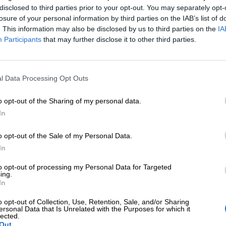
disclosed to third parties prior to your opt-out. You may separately opt-
losure of your personal information by third parties on the IAB’s list of
. This information may also be disclosed by us to third parties on the
IA
Participants
that may further disclose it to other third parties.
l Data Processing Opt Outs
amos a la hermosa isla de Hawái para una nueva aventura con
da de Lilo y su pequeña familia. Lilo sigue siendo una ni
o opt-out of the Sharing of my personal data.
 y su mascota traviesa, Stitch, el adorable experimento ge
In
safíos llegan a la isla de una manera inesperada. Li
ando un concurso de hula. Stitch, siempre dispuesto a
o opt-out of the Sale of my Personal Data.
les causan más problemas que soluciones. Mientras tanto, 
In
ta de una misteriosa inspectora alienígena llamada Pleakley
to opt-out of processing my Personal Data for Targeted
ento exitoso o un completo desastre y llevárselo, de nuev
ing.
In
 los problemas de Stitch mientras Lilo trata de entrenar
 que vivir muchas más aventuras… ¿Crees que podrá solu
o opt-out of Collection, Use, Retention, Sale, and/or Sharing
ersonal Data that Is Unrelated with the Purposes for which it
lected.
Out