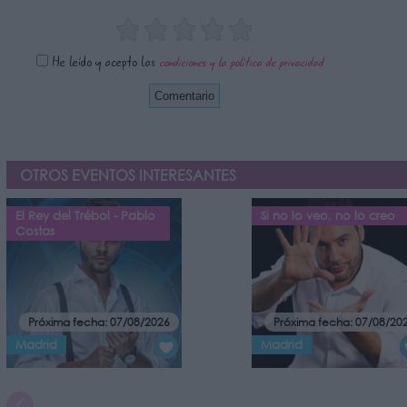
He leído y acepto las
condiciones y la política de privacidad
OTROS EVENTOS INTERESANTES
El Rey del Trébol - Pablo
Si no lo veo, no lo creo
Costas
Próxima fecha: 07/08/2026
Próxima fecha: 07/08/20
Madrid
Madrid