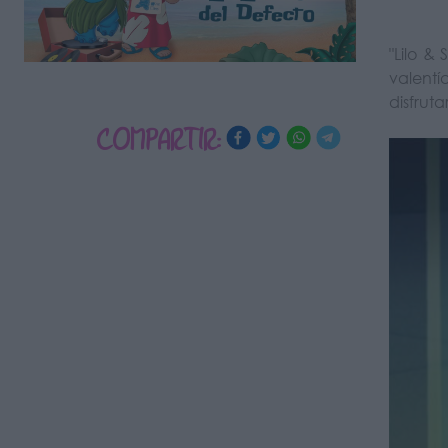
"Lilo &
valentí
disfruta
COMPARTIR: