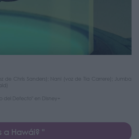
oz de Chris Sanders); Nani (voz de Tia Carrere); Jumba
ald)
cto del Defecto" en Disney+
 a Hawái? "